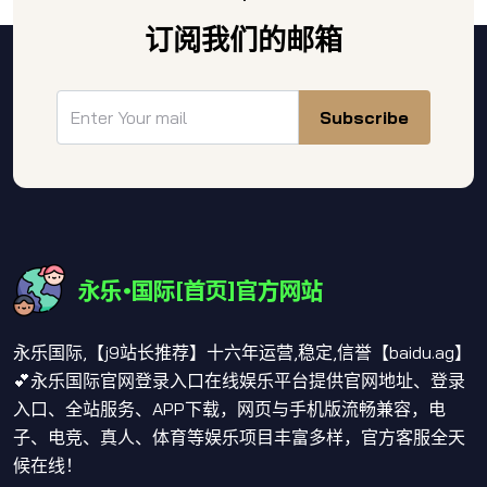
订阅我们的邮箱
Subscribe
永乐国际,【j9站长推荐】十六年运营,稳定,信誉【baidu.ag】
💕永乐国际官网登录入口在线娱乐平台提供官网地址、登录
入口、全站服务、APP下载，网页与手机版流畅兼容，电
子、电竞、真人、体育等娱乐项目丰富多样，官方客服全天
候在线！