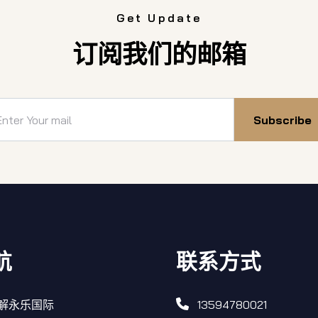
Get Update
订阅我们的邮箱
Subscribe
航
联系方式
解永乐国际
13594780021