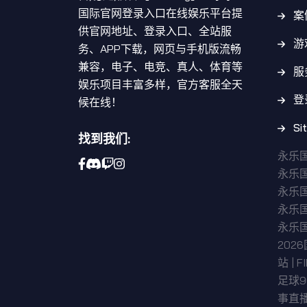
国际官网登录入口在线娱乐平台提
案
供官网地址、登录入口、全站服
游
务、APP下载，网页与手机版流畅
兼容，电子、电竞、真人、体育等
服
娱乐项目丰富多样，官方客服全天
登
候在线！
Si
找到我们:
永乐
永乐
永乐
永乐
永乐
202
站 | F
足球9
事直