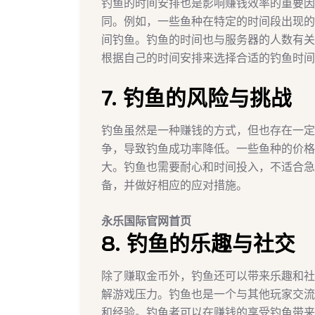
钓鱼的时间安排也是影响赚钱效率的重要因
同。例如，一些鱼种在特定的时间段出现的
间钓鱼。钓鱼的时间也与服务器的人数有关
根据自己的时间安排来选择合适的钓鱼时间
7. 钓鱼的风险与挑战
钓鱼虽然是一种赚钱的方式，但也存在一定
争，导致钓鱼成功率降低。一些鱼种的价格
大。钓鱼也需要耐心和时间投入，不适合急
备，并做好相应的应对措施。
永乐国际官网首页
8. 钓鱼的乐趣与社交
除了赚取金币外，钓鱼还可以带来乐趣和社
解游戏压力。钓鱼也是一个与其他玩家交流
和经验。钓鱼者可以在赚钱的享受钓鱼带来