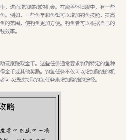
率，进而增加赚钱的机会。在魔兽怀旧服中，有一些
鱼。例如，一些鱼竿和鱼饵可以增加钓鱼技能，提高
鱼的范围，使钓鱼更加方便。钓鱼者可以根据自己的
钱效率。
助玩家赚取金币。这些任务通常要求钓到特定的鱼种
得金币或其他奖励。钓鱼任务不仅可以增加赚钱的机
者可以通过接取钓鱼任务来增加赚钱的途径。