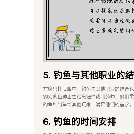
5. 钓鱼与其他职业的
在魔兽怀旧服中，钓鱼与其他职业的结合也
钓到的鱼种出售给烹饪师或制药师，他们需
的鱼种出售给其他玩家，满足他们的需求。
6. 钓鱼的时间安排