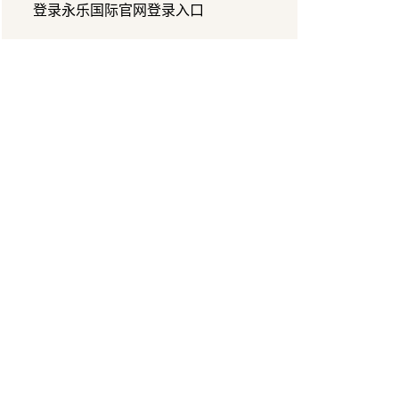
登录永乐国际官网登录入口