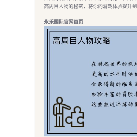
高周目人物的秘密，将你的游戏体验提升到
永乐国际官网首页