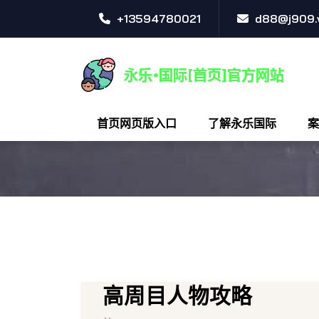
+13594780021
d88@j909.
首页网页版入口
了解永乐国际
案
高周目人物攻略