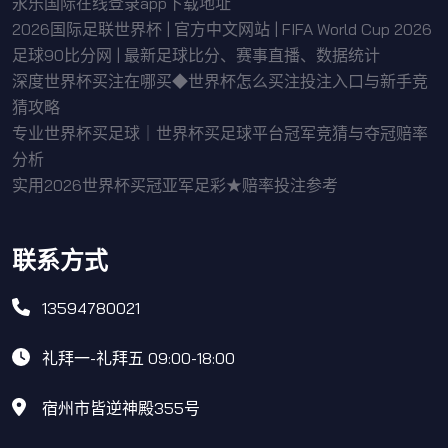
永乐国际在线登录app下载地址
2026国际足联世界杯 | 官方中文网站 | FIFA World Cup 2026
足球90比分网 | 最新足球比分、赛事直播、数据统计
深度世界杯买注在哪买◆世界杯怎么买注投注入口与新手竞
猜攻略
专业世界杯买足球｜世界杯买足球平台冠军竞猜与夺冠赔率
分析
实用2026世界杯买冠亚军足彩★赔率投注参考
联系方式
13594780021
礼拜一-礼拜五 09:00-18:00
宿州市皆逆神殿355号