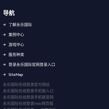
导航
了解永乐国际
案例中心
游戏中心
服务种类
登录永乐国际官网登录入口
SiteMap
永乐国际在线登录官方网站
永乐国际在线登录手机版入口
永乐国际在线登录手机版官网
永乐国际在线登录Web网页版