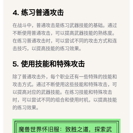
4. 练习普通攻击
在战斗中，普通攻击是练习武器技能的基础。通过
不断使用普通攻击，可以提高武器技能的熟练度。
在练习普通攻击时，可以尝试不同的攻击方式和连
击技巧，以提高技能的练习效果。
5. 使用技能和特殊攻击
除了普通攻击外，每个职业还有一些特殊的技能和
攻击方式。通过不断使用这些技能和特殊攻击，可
以提高对应的武器技能。在练习技能和特殊攻击
时，可以尝试不同的组合和使用时机，以提高技能
的练习效果。